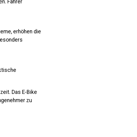
en. Fahrer
teme, erhöhen die
 besonders
ktische
eit. Das E-Bike
angenehmer zu