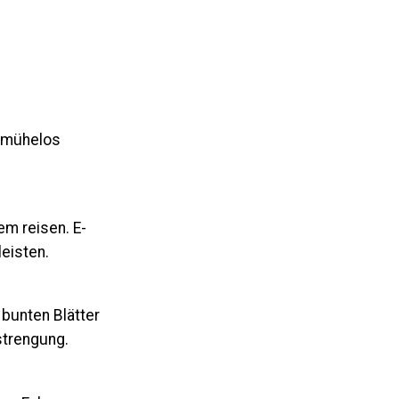
d mühelos
m reisen. E-
eisten.
 bunten Blätter
strengung.