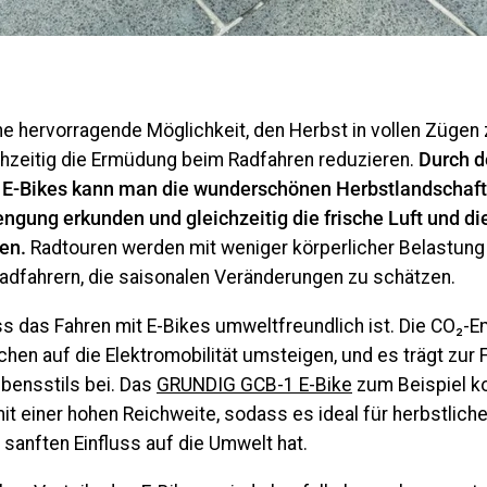
ne hervorragende Möglichkeit, den Herbst in vollen Zügen
chzeitig die Ermüdung beim Radfahren reduzieren.
Durch d
n E-Bikes kann man die wunderschönen Herbstlandschaft
engung erkunden und gleichzeitig die frische Luft und d
en.
Radtouren werden mit weniger körperlicher Belastung
adfahrern, die saisonalen Veränderungen zu schätzen.
s das Fahren mit E-Bikes umweltfreundlich ist. Die CO₂-E
en auf die Elektromobilität umsteigen, und es trägt zur 
bensstils bei. Das
GRUNDIG GCB-1 E-Bike
zum Beispiel ko
t einer hohen Reichweite, sodass es ideal für herbstliche
n sanften Einfluss auf die Umwelt hat.