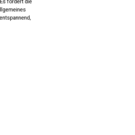
Es fördert die
allgemeines
 entspannend,