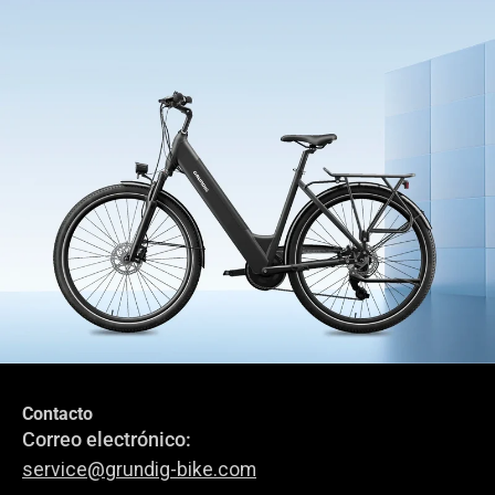
Contacto
Únete al Círculo GRUNDIG
Correo electrónico:
Suscríbete a nuestro boletín.
service@grundig-bike.com