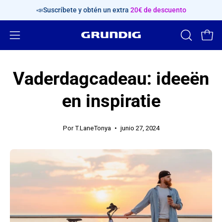
Saltar
📣Suscríbete y obtén un extra
20€ de descuento
al
contenido
Abrir
ABRIR
Carr
BARRA
menú
DE
de
Vaderdagcadeau: ideeën
BÚSQUED
navegación
en inspiratie
Por T.LaneTonya
junio 27, 2024