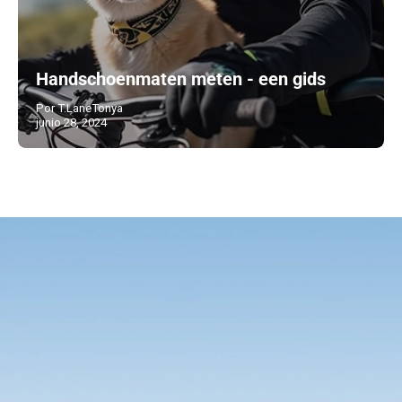
Handschoenmaten meten - een gids
Por T.LaneTonya
junio 28, 2024