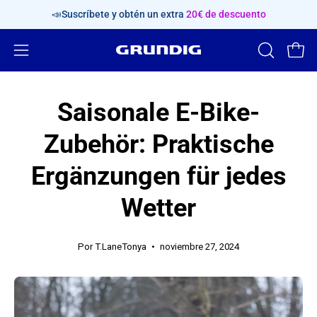
Saltar
📣Suscríbete y obtén un extra
20€ de descuento
al
contenido
Abrir
ABRIR
Carr
BARRA
menú
DE
de
Saisonale E-Bike-
BÚSQUED
navegación
Zubehör: Praktische
Ergänzungen für jedes
Wetter
Por T.LaneTonya
noviembre 27, 2024