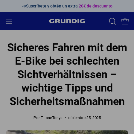
Saltar
📣Suscríbete y obtén un extra
20€ de descuento
al
contenido
Abrir
ABRIR
Carr
BARRA
menú
DE
de
Sicheres Fahren mit dem
BÚSQUED
navegación
E-Bike bei schlechten
Sichtverhältnissen –
wichtige Tipps und
Sicherheitsmaßnahmen
Por T.LaneTonya
diciembre 25, 2025