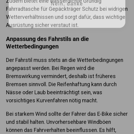
Zudem bietet eine wasserdichte Grundig
Fahrradtasche für Gepäckträger Schutz bei widrigen
Wetterverhältnissen und sorgt dafür, dass wichtige
Ausrüstung sicher verstaut ist.
Anpassung des Fahrstils an die
Wetterbedingungen
Der Fahrstil muss stets an die Wetterbedingungen
angepasst werden. Bei Regen wird die
Bremswirkung vermindert, deshalb ist früheres
Bremsen sinnvoll. Die Reifenhaftung kann durch
Nässe oder Laub beeinträchtigt sein, was
vorsichtiges Kurvenfahren nötig macht.
Bei starkem Wind sollte der Fahrer das E-Bike sicher
und stabil halten. Unvorhersehbare Windböen
können das Fahrverhalten beeinflussen. Es hilft,