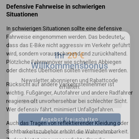
Defensive Fahrweise in schwierigen
Situationen
In schwierigen Situationen sollte eine defensive
Fahrweise eingenommen werden. Das bedeutet,
dass das E-Bike nicht aggressiv im Verkehr geführt
Ihr
20 €
wird, sondern vorausschauend und zurückhaltend.
Willkommensbonus
Plötzliche Fahrmanöver wie schnelles Abbiegen
oder dichtes Überholen sollten vermieden werden.
Newsletter abonnieren und Rabattcode
erhalten.
Rücksicht auf andere Verkehrsteilnehmer ist
wichtig. Fußgänger, Autofahrer und andere Radfahrer
reagieren oft unvorhersehbar bei schlechter Sicht.
Wer defensiv fährt, minimiert Unfallgefahren.
Angebot freischalten
Auch das Tragen von reflektierender Kleidung oder
Mit der Anmeldung stimmen Sie zu, E-Mail-Marketing zu erhalten
Sichtbarkeitszubehör erhöht die Wahrnehmbarkeit.
Nein, danke