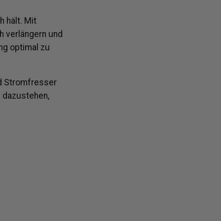
h hält.
Mit
ch verlängern und
ung optimal zu
nd Stromfresser
 dazustehen,