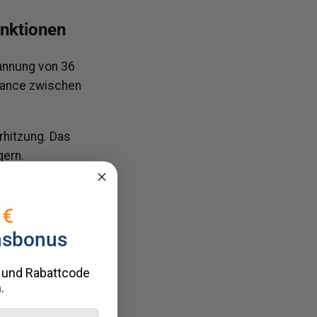
nktionen
pannung von 36
alance zwischen
rhitzung. Das
gern.
 du sie bei
nach Akkustand
 €
nsbonus
den und
 und Rabattcode
.