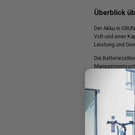
Überblick ü
Der Akku in GRUN
Volt und einer Ka
Leistung und Gew
Die Batteriezelle
Managementsystem
Diese Akkus sind 
Bedarf pflegen ka
und Ladestrom.
Abnehmbares
Wartung