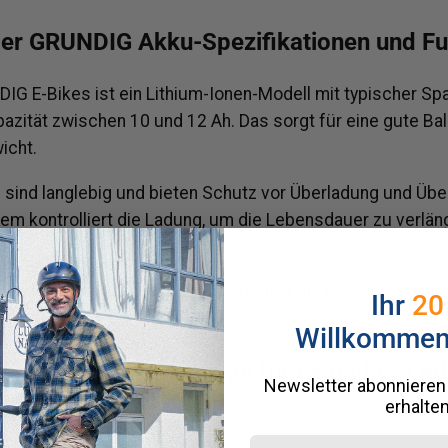
ber GRUNDIG Akku-Spezifikationen und Fu
DIG E-Bikes ist ein Lithium-Ionen-Modell mit typischer S
pazität zwischen 10 und 12 Ah. Das sorgt für eine gute B
icht.
n sind langlebig und bieten Schutz vor Überladung und Übe
 kontrolliert die Ladung, um die Lebensdauer zu verlän
oft fest am Rahmen verbaut, aber leicht zugänglich, damit
nnst. Die Ladezeit beträgt meistens 4 bis 6 Stunden, je 
Ihr
20
Willkomme
 Lithium-Ionen-Design für einfaches La
Newsletter abonnieren
erhalten