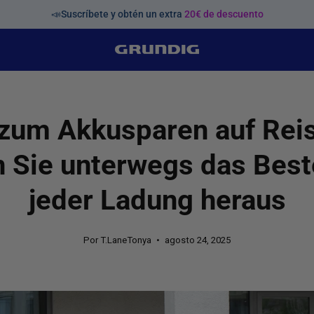
📣Suscríbete y obtén un extra
20€ de descuento
zum Akkusparen auf Rei
n Sie unterwegs das Best
jeder Ladung heraus
Por T.LaneTonya
agosto 24, 2025