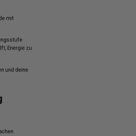
de mit
ungsstufe
ft, Energie zu
en und deine
g
fachen