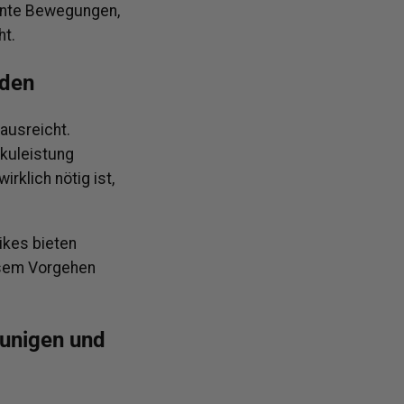
tante Bewegungen,
ht.
nden
ausreicht.
kkuleistung
rklich nötig ist,
Bikes bieten
esem Vorgehen
eunigen und