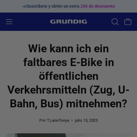
Saltar
📣Suscríbete y obtén un extra
20€ de descuento
al
contenido
Abrir
ABRIR
Carr
BARRA
menú
DE
de
Wie kann ich ein
BÚSQUED
navegación
faltbares E-Bike in
öffentlichen
Verkehrsmitteln (Zug, U-
Bahn, Bus) mitnehmen?
Por T.LaneTonya
julio 15, 2025