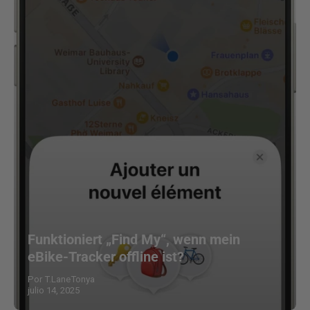
Funktioniert „Find My“, wenn mein
eBike-Tracker offline ist?
Por T.LaneTonya
julio 14, 2025