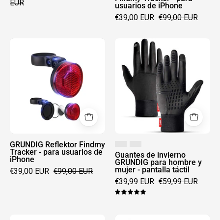
EUR
usuarios de iPhone
usuarios
€39,00 EUR
€99,00 EUR
de
iPhone
GRUNDIG
Guantes
Reflektor
de
Findmy
invierno
Tracker
GRUNDIG
-
para
para
hombre
usuarios
y
de
mujer
iPhone
-
GRUNDIG Reflektor Findmy
Tracker - para usuarios de
pantalla
Guantes de invierno
iPhone
GRUNDIG para hombre y
táctil
mujer - pantalla táctil
€39,00 EUR
€99,00 EUR
€39,99 EUR
€59,99 EUR
5.0