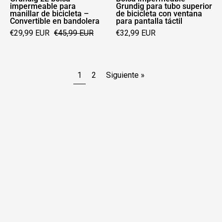
impermeable para
Grundig para tubo superior
en
para
manillar de bicicleta –
de bicicleta con ventana
Convertible en bandolera
para pantalla táctil
bandolera
pantalla
€29,99 EUR
€45,99 EUR
€32,99 EUR
táctil
1
2
Siguiente »