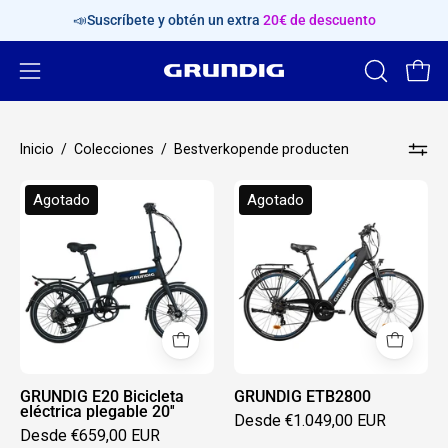
Saltar
📣Suscríbete y obtén un extra
20€ de descuento
al
contenido
Abrir
ABRIR
Carr
BARRA
menú
DE
de
Inicio
/
Colecciones
/
Bestverkopende producten
BÚSQUED
navegación
GRUNDIG
GRUNDIG
Agotado
Agotado
E20
ETB2800
Bicicleta
eléctrica
plegable
20''
GRUNDIG E20 Bicicleta
GRUNDIG ETB2800
eléctrica plegable 20''
Desde €1.049,00 EUR
Desde €659,00 EUR