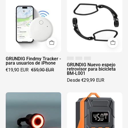
GRUNDIG
GRUNDIG
Findmy
Nuevo
Tracker
espejo
-
retrovisor
para
para
usuarios
bicicleta
de
BM-
iPhone
L001
GRUNDIG Findmy Tracker -
para usuarios de iPhone
GRUNDIG Nuevo espejo
retrovisor para bicicleta
€19,90 EUR
€59,90 EUR
BM-L001
Desde €29,99 EUR
Luz
Bomba
trasera
de
de
aire
bicicleta
eléctrica
de
para