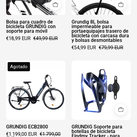
con
trasero
soporte
de
para
bicicleta
Bolsa para cuadro de
Grundig 8L bolsa
bicicleta GRUNDIG con
impermeable para
móvil
con
soporte para móvil
portaequipajes trasero de
bicicleta con carcasa dura
carcasa
€18,99 EUR
€49,99 EUR
y bolsas desmontables
dura
€54,99 EUR
€79,99 EUR
y
bolsas
GRUNDIG
GRUNDIG
desmontables
Agotado
ECB2800
Soporte
para
botellas
de
bicicleta
Findmy
Tracker
-
GRUNDIG ECB2800
GRUNDIG Soporte para
botellas de bicicleta
para
€1.199,00 EUR
€1.799,00
Findmy Tracker - para