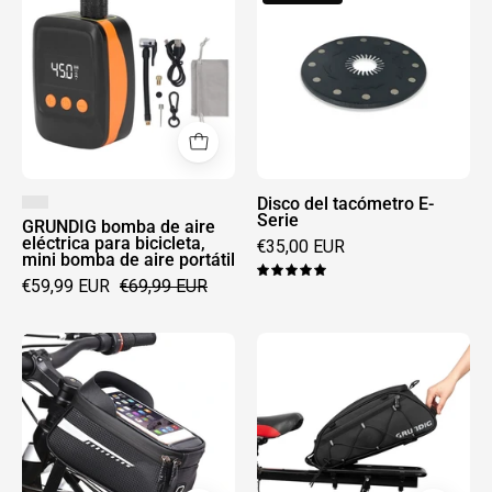
bomba
del
de
tacómetro
aire
E-
eléctrica
Serie
para
bicicleta,
mini
bomba
Disco del tacómetro E-
Serie
de
GRUNDIG bomba de aire
eléctrica para bicicleta,
€35,00 EUR
aire
mini bomba de aire portátil
portátil
5.0
€59,99 EUR
€69,99 EUR
Bolsa
Grundig
para
8L
cuadro
bolsa
de
impermeable
bicicleta
para
GRUNDIG
portaequipajes