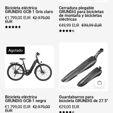
y
bicicletas
Bicicleta eléctrica
Cerradura plegable
GRUNDIG GCB-1 Gris claro
GRUNDIG para bicicletas
eléctricas
de montaña y bicicletas
€1.799,00 EUR
€2.979,00
eléctricas
EUR
€49,99 EUR
€99,99 EUR
4.7
4.5
Guardabarros
Bicicleta
Agotado
para
eléctrica
bicicleta
GRUNDIG
GRUNDIG
GCB-
de
1
27.5''
negra
Bicicleta eléctrica
Guardabarros para
GRUNDIG GCB-1 negra
bicicleta GRUNDIG de 27.5''
€1.799,00 EUR
€2.979,00
€29,00 EUR
EUR