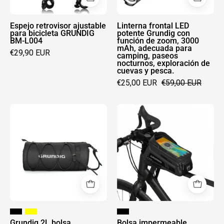
L004
de
reemplazable
zoom,
Espejo retrovisor ajustable
Linterna frontal LED
para bicicleta GRUNDIG
potente Grundig con
3000
BM-L004
función de zoom, 3000
mAh, adecuada para
mAh,
€29,90 EUR
camping, paseos
adecuada
nocturnos, exploración de
cuevas y pesca.
para
€25,00 EUR
€59,00 EUR
camping,
paseos
Grundig
Bolsa
nocturnos,
2L
impermeable
exploración
bolsa
Grundig
de
impermeable
para
cuevas
para
tubo
y
manillar
superior
pesca.
de
de
bicicleta
bicicleta
–
con
Convertible
ventana
Grundig 2L bolsa
Bolsa impermeable