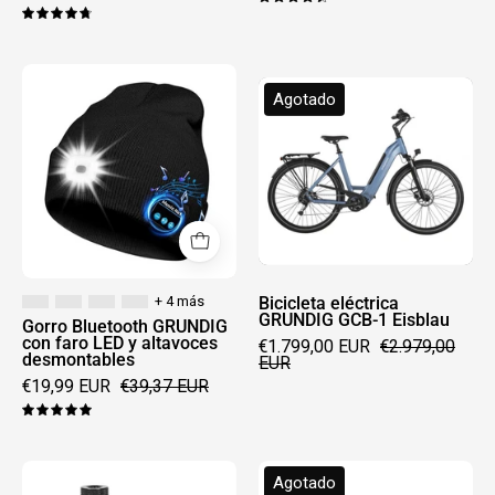
4.5
4.8
Gorro
Bicicleta
Agotado
Bluetooth
eléctrica
GRUNDIG
GRUNDIG
con
GCB-
faro
1
LED
Eisblau
y
altavoces
desmontables
+ 4 más
Bicicleta eléctrica
GRUNDIG GCB-1 Eisblau
Gorro Bluetooth GRUNDIG
con faro LED y altavoces
€1.799,00 EUR
€2.979,00
desmontables
EUR
€19,99 EUR
€39,37 EUR
5.0
GRUNDIG
Disco
Agotado