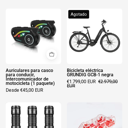
Auriculares
Bicicleta
Agotado
para
eléctrica
casco
GRUNDIG
para
GCB-
conducir,
1
Intercomunicador
negra
de
motocicleta
(1
Auriculares para casco
Bicicleta eléctrica
para conducir,
GRUNDIG GCB-1 negra
paquete)
Intercomunicador de
€1.799,00 EUR
€2.979,00
motocicleta (1 paquete)
EUR
Desde €45,00 EUR
Linterna
GRUNDIG
profesional
Fahrradkettenrei
LED
BCC-
Grundig
L001