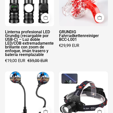
(recargable
por
USB-
C)
–
Linterna profesional LED
GRUNDIG
Grundig (recargable por
Fahrradkettenreiniger
Luz
USB-C) – Luz doble
BCC-L001
LED/COB extremadamente
doble
€29,99 EUR
brillante con zoom de
LED/COB
enfoque, imán trasero y
batería reemplazable
extremadamente
€19,00 EUR
€59,00 EUR
brillante
con
Espejo
Linterna
zoom
retrovisor
frontal
de
ajustable
LED
enfoque,
para
potente
imán
bicicleta
Grundig
trasero
GRUNDIG
con
y
BM-
función
batería