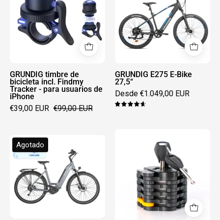
bicicleta
Bike
incl.
27,5“
Findmy
Tracker
-
para
GRUNDIG timbre de
GRUNDIG E275 E-Bike
bicicleta incl. Findmy
27,5“
usuarios
Tracker - para usuarios de
Desde €1.049,00 EUR
iPhone
de
€39,00 EUR
€99,00 EUR
iPhone
4.7
Cerradura
Bicicleta
Agotado
plegable
eléctrica
GRUNDIG
GRUNDIG
para
GCB-
bicicletas
1
de
Gris
montaña
claro