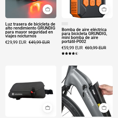
alto
bicicleta
rendimiento
GRUNDIG,
GRUNDIG
mini
para
bomba
Luz trasera de bicicleta de
alto rendimiento GRUNDIG
mayor
de
Bomba de aire eléctrica
para mayor seguridad en
para bicicleta GRUNDIG,
viajes nocturnos
seguridad
aire
mini bomba de aire
portátil-P002
€29,99 EUR
€49,99 EUR
en
portátil-
€59,99 EUR
€69,99 EUR
viajes
P002
nocturnos
4.5
Grundig
Batería
bolsa
GRUNDIG
impermeable
GCB-
para
1
tubo
superior
de
bicicleta