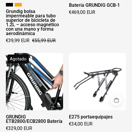
de
Batería GRUNDIG GCB-1
1.2L
Grundig bolsa
€469,00 EUR
impermeable para tubo
–
superior de bicicleta de
1.2L – acceso magnético
acceso
con una mano y forma
magnético
aerodinámica
€39,99 EUR
€55,99 EUR
con
una
mano
GRUNDIG
E275
Agotado
y
ETB2800/ECB2800
portaequipajes
forma
Batería
aerodinámica
GRUNDIG
E275 portaequipajes
ETB2800/ECB2800 Batería
€34,00 EUR
€329,00 EUR