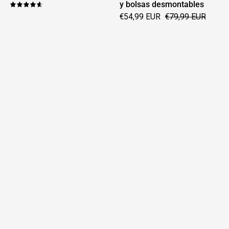
y bolsas desmontables
dura
4.7
€54,99 EUR
€79,99 EUR
y
bolsas
desmontables