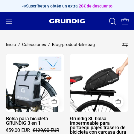
Saltar
📣Suscríbete y obtén un extra
20€ de descuento
al
contenido
Abrir
ABRIR
Carr
BARRA
menú
DE
de
Inicio
/
Colecciones
/
Blog-product-bike bag
BÚSQUED
navegación
Bolsa
Grundig
para
8L
bicicleta
bolsa
GRUNDIG
impermeable
3
para
en
portaequipajes
1
trasero
de
bicicleta
Bolsa para bicicleta
Grundig 8L bolsa
GRUNDIG 3 en 1
impermeable para
con
portaequipajes trasero de
€59,00 EUR
€129,90 EUR
bicicleta con carcasa dura
carcasa