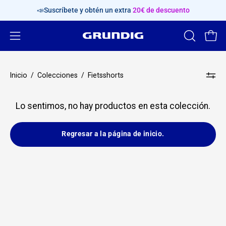
Saltar
📣Suscríbete y obtén un extra
20€ de descuento
al
contenido
Abrir
ABRIR
Carr
BARRA
menú
DE
de
Inicio
/
Colecciones
/
Fietsshorts
BÚSQUED
navegación
Lo sentimos, no hay productos en esta colección.
Regresar a la página de inicio.