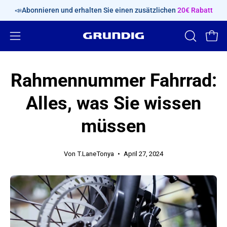
Inhalt
📣Abonnieren und erhalten Sie einen zusätzlichen
20€ Rabatt
überspringen
Navigationsmenü
SUCHLEIS
Ware
ÖFFNEN
öffnen
Rahmennummer Fahrrad:
Alles, was Sie wissen
müssen
Von T.LaneTonya
April 27, 2024