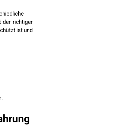
chiedliche
 den richtigen
chützt ist und
n.
ahrung