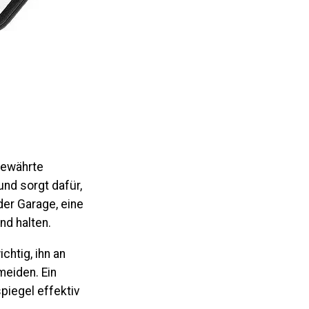
bewährte
nd sorgt dafür,
der Garage, eine
d halten.
chtig, ihn an
eiden. Ein
piegel effektiv