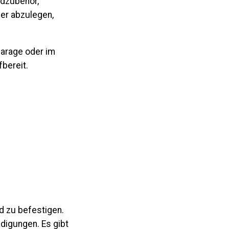
adzubehör,
her abzulegen,
Garage oder im
bereit.
d zu befestigen.
digungen. Es gibt