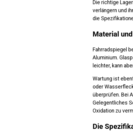
Die richtige Lage
verlängern und ih
die Spezifikation
Material un
Fahrradspiegel be
Aluminium. Glaspa
leichter, kann ab
Wartung ist ebenf
oder Wasserflecke
überprüfen. Bei A
Gelegentliches Sc
Oxidation zu ver
Die Spezifik