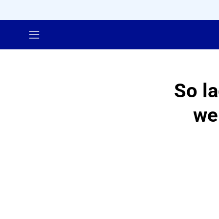
Inhalt
überspringen
Navigationsmenü
öffnen
So la
we