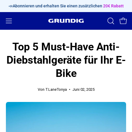
Inhalt
📣Abonnieren und erhalten Sie einen zusätzlichen
20€ Rabatt
überspringen
Navigationsmenü
SUCHLEIS
Ware
ÖFFNEN
öffnen
Top 5 Must-Have Anti-
Diebstahlgeräte für Ihr E-
Bike
Von T.LaneTonya
Juni 02, 2025