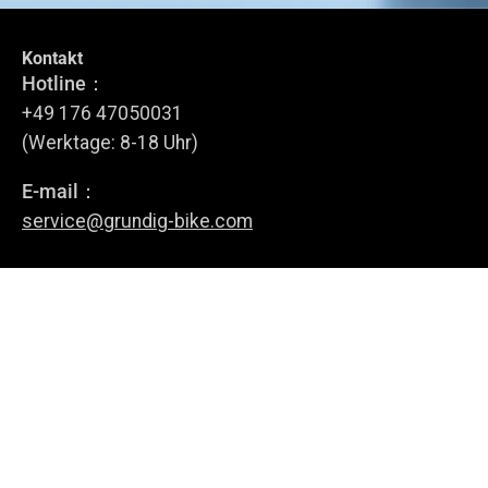
Kontakt
Tritt dem GRUNDIG Circle bei
Hotline：
Melde dich für unseren Newsletter an.
+49 176 47050031
(Werktage: 8-18 Uhr)
E-mail：
Anmelden
service@grundig-bike.com
Geschäftsadresse:
Levi-Strauss-Allee 10-12,
63150 Heusenstamm
E-Bikes
Über uns