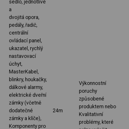
sedlo, jednotlivé
a
dvojitá opora,
pedály, řadič,
centrální
ovládací panel,
ukazatel, rychlý
nastavovací
úchyt,
MasterKabel,
blinkry, houkačky,
Výkonnostní
dálkové alarmy,
poruchy
elektrické dveřní
způsobené
zámky (včetně
produktem nebo
dodatečné
24m
Kvalitativní
zámky a klíče),
problémy, které
Komponenty pro