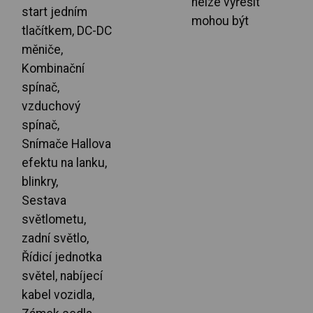
nelze vyřešit
start jedním
mohou být
tlačítkem, DC-DC
měniče,
Kombinační
spínač,
vzduchový
spínač,
Snímače Hallova
efektu na lanku,
blinkry,
Sestava
světlometu,
zadní světlo,
Řídicí jednotka
světel, nabíjecí
kabel vozidla,