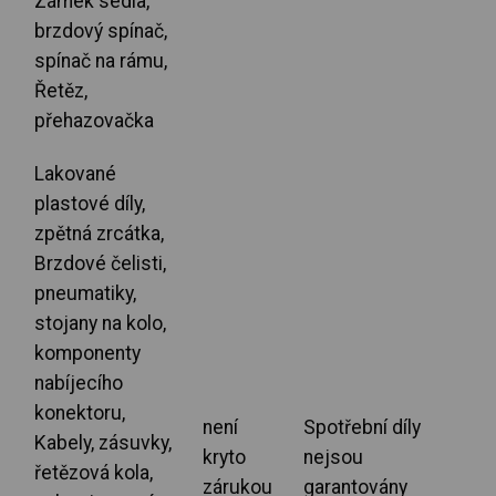
Zámek sedla,
brzdový spínač,
spínač na rámu,
Řetěz,
přehazovačka
Lakované
plastové díly,
zpětná zrcátka,
Brzdové čelisti,
pneumatiky,
stojany na kolo,
komponenty
nabíjecího
konektoru,
není
Spotřební díly
Kabely, zásuvky,
kryto
nejsou
řetězová kola,
zárukou
garantovány