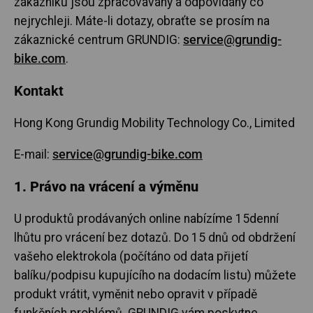
zákazníků jsou zpracovávány a odpovídány co
nejrychleji. Máte-li dotazy, obraťte se prosím na
zákaznické centrum GRUNDIG:
service@grundig-
bike.com
.
Kontakt
Hong Kong Grundig Mobility Technology Co., Limited
E-mail:
service@grundig-bike.com
1. Právo na vrácení a výměnu
U produktů prodávaných online nabízíme 15denní
lhůtu pro vrácení bez dotazů. Do 15 dnů od obdržení
vašeho elektrokola (počítáno od data přijetí
balíku/podpisu kupujícího na dodacím listu) můžete
produkt vrátit, vyměnit nebo opravit v případě
funkčních problémů. GRUNDIG vám poskytne