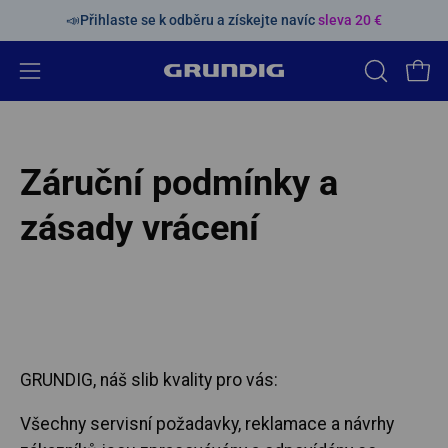
Přeskočit
📣Přihlaste se k odběru a získejte navíc
sleva 20 €
obsah
Otevřete
OTEVŘET
Otev
VYHLEDÁV
navigační
LIŠTU
nabídku
Záruční podmínky a
zásady vrácení
GRUNDIG, náš slib kvality pro vás:
Všechny servisní požadavky, reklamace a návrhy