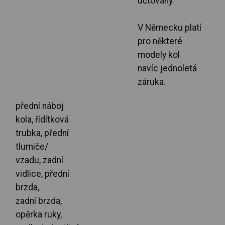
účtovány.
V Německu platí
pro některé
modely kol
navíc jednoletá
záruka.
přední náboj
kola, řídítková
trubka, přední
tlumiče/
vzadu, zadní
vidlice, přední
brzda,
zadní brzda,
opěrka ruky,