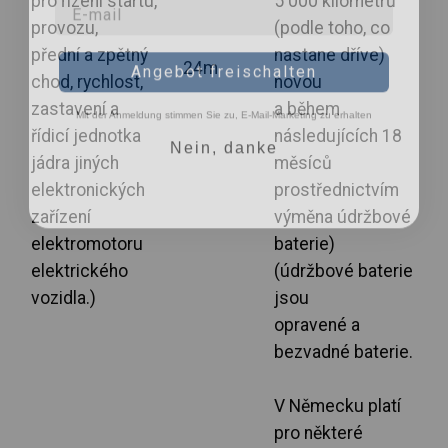
pro řízení startu,
5 000 kilometrů
provozu,
(podle toho, co
přední a zpětný
nastane dříve)
Angebot freischalten
24m
chod, rychlost,
novou
Mit der Anmeldung stimmen Sie zu, E-Mail-Marketing zu erhalten
zastavení a
a během
řídicí jednotka
následujících 18
Nein, danke
jádra jiných
měsíců
elektronických
prostřednictvím
zařízení
výměna údržbové
elektromotoru
baterie)
elektrického
(údržbové baterie
vozidla.)
jsou
opravené a
bezvadné baterie.
V Německu platí
pro některé