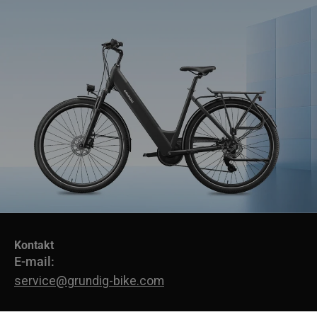
Kontakt
Přidejte se ke GRUNDIG Circle
E-mail:
Přihlaste se k odběru našeho newsletteru.
service@grundig-bike.com