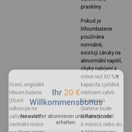
praskliny
Pokud je
lithiumbaterie
používána
normálně,
existují záruky na
abnormální napětí,
chyby nabíjení a
méně než 60 % z
řízení, originální
kapacita zjištěná
Ihr
20 €
lithium baterie
měřičem vybití.
Willkommensbonus
(řízení
24 měsíců
odkazuje na
(baterie bude
Newsletter abonnieren und Rabattcode
zařízení uvnitř
během prvních
erhalten.
centrální motor
6 měsíců nebo do