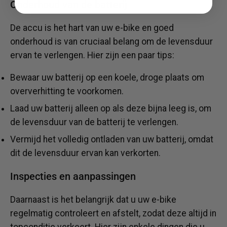
Onderhoud van de batterij
De accu is het hart van uw e-bike en goed
onderhoud is van cruciaal belang om de levensduur
ervan te verlengen. Hier zijn een paar tips:
Bewaar uw batterij op een koele, droge plaats om
oververhitting te voorkomen.
Laad uw batterij alleen op als deze bijna leeg is, om
de levensduur van de batterij te verlengen.
Vermijd het volledig ontladen van uw batterij, omdat
dit de levensduur ervan kan verkorten.
Inspecties en aanpassingen
Daarnaast is het belangrijk dat u uw e-bike
regelmatig controleert en afstelt, zodat deze altijd in