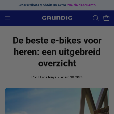
Saltar
📣Suscríbete y obtén un extra
20€ de descuento
al
contenido
Abrir
ABRIR
Carr
BARRA
menú
DE
de
De beste e-bikes voor
BÚSQUED
navegación
heren: een uitgebreid
overzicht
Por T.LaneTonya
enero 30, 2024