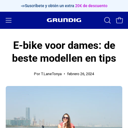
Saltar
📣Suscríbete y obtén un extra
20€ de descuento
al
contenido
Abrir
ABRIR
Carr
BARRA
menú
DE
de
E-bike voor dames: de
BÚSQUED
navegación
beste modellen en tips
Por T.LaneTonya
febrero 26, 2024