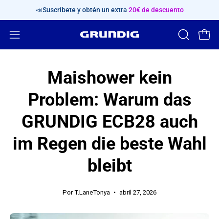
Saltar
📣Suscríbete y obtén un extra
20€ de descuento
al
contenido
Abrir
ABRIR
Carr
BARRA
menú
DE
de
Maishower kein
BÚSQUED
navegación
Problem: Warum das
GRUNDIG ECB28 auch
im Regen die beste Wahl
bleibt
Por T.LaneTonya
abril 27, 2026