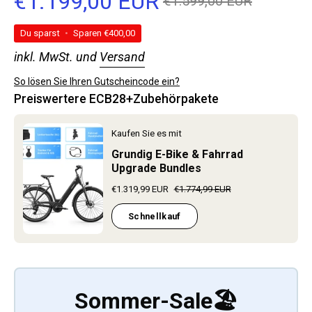
€1.199,00 EUR
€1.599,00 EUR
Du sparst
•
Sparen
€400,00
inkl. MwSt. und
Versand
So lösen Sie Ihren Gutscheincode ein?
Preiswertere ECB28+Zubehörpakete
Kaufen Sie es mit
Grundig E-Bike & Fahrrad
Upgrade Bundles
€1.319,99 EUR
€1.774,99 EUR
Schnellkauf
Sommer-Sale🏖️