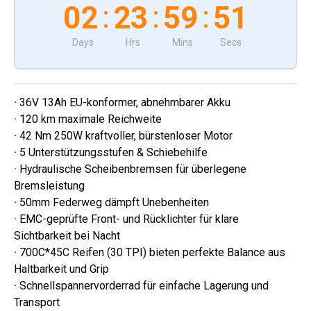
:
:
:
02
23
59
48
Days
Hrs
Mins
Secs
·
36V 13Ah EU-konformer, abnehmbarer Akku
·
120 km maximale Reichweite
·
42 Nm 250W kraftvoller, bürstenloser Motor
·
5 Unterstützungsstufen & Schiebehilfe
·
Hydraulische Scheibenbremsen für überlegene
Bremsleistung
·
50mm Federweg dämpft Unebenheiten
·
EMC-geprüfte Front- und Rücklichter für klare
Sichtbarkeit bei Nacht
·
700C*45C Reifen (30 TPI) bieten perfekte Balance aus
Haltbarkeit und Grip
·
Schnellspannervorderrad für einfache Lagerung und
Transport