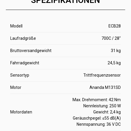
SPEZIFIKATIONEN
Modell
ECB28
Laufradgröße
700C / 28"
Bruttoversandgewicht
31 kg
Fahrradgewicht
24,5 kg
Sensortyp
Trittfrequenzsensor
Motor
Ananda M131SD
Max. Drehmoment: 42 Nm
Nennleistung: 250 W
Motordaten
Gewicht: 2,4 kg
Geräuschpegel: ≤55 dB(A)
Nennspannung: 36 V DC