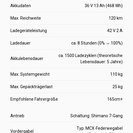
Akkudaten
36 V 13 Ah (468 Wh)
Max. Reichweite
120 km
Ladegeräteleistung
42 V 2 A
Ladedauer
ca. 8 Stunden (0% → 100%)
ca. 1500 Ladezyklen (theoretische
Akkulebensdauer
Lebensdauer: 5 Jahre)
Max. Systemgewicht
110 kg
Max. Gepäckträgerlast
25 kg
Empfohlene Fahrergröße
165cm+
Antrieb
Schaltung: Shimano 7-Gang
Typ: MCX-Federwegabel
Vordergabel