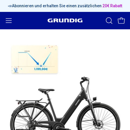
Inhalt
📣Abonnieren und erhalten Sie einen zusätzlichen
20€ Rabatt
überspringen
Navigationsmenü
SUCHLEIS
Ware
ÖFFNEN
öffnen
Bild-
Bil
Lightbox
Li
öffnen
öf