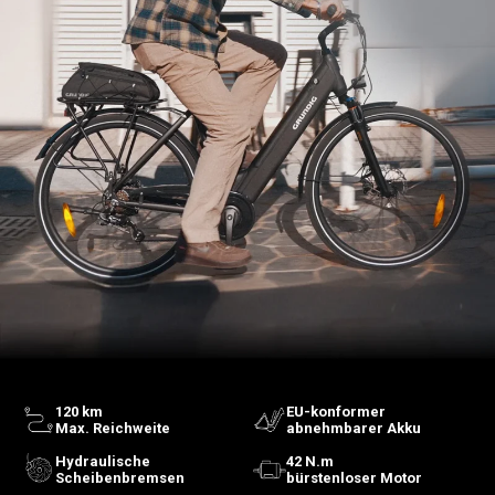
120 km
EU-konformer
Max. Reichweite
abnehmbarer Akku
Hydraulische
42 N.m
Scheibenbremsen
bürstenloser Motor