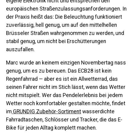
eigene Elektronik nicht und entsprechen den
europäischen Straßenzulassungsanforderungen. In
Newsletter abonnieren und Rabattcode
erhalten.
der Praxis heißt das: Die Beleuchtung funktioniert
zuverlässig, hell genug, um auf den mittelhellen
Brüsseler Straßen wahrgenommen zu werden, und
stabil genug, um nicht bei Erschütterungen
Angebot freischalten
auszufallen.
Mit der Anmeldung stimmen Sie zu, E-Mail-Marketing zu erhalten
Marc wurde an keinem einzigen Novembertag nass
Nein, danke
genug, um es zu bereuen. Das ECB28 ist kein
Regenfahrrad — aber es ist ein Allwetterrad, das
seinen Fahrer nicht im Stich lässt, wenn das Wetter
nicht mitspielt. Wer das Pendelerlebnis bei jedem
Wetter noch komfortabler gestalten möchte, findet
im
GRUNDIG Zubehör-Sortiment
wasserdichte
Fahrradtaschen, Schlösser und Tracker, die das E-
Bike für jeden Alltag komplett machen.