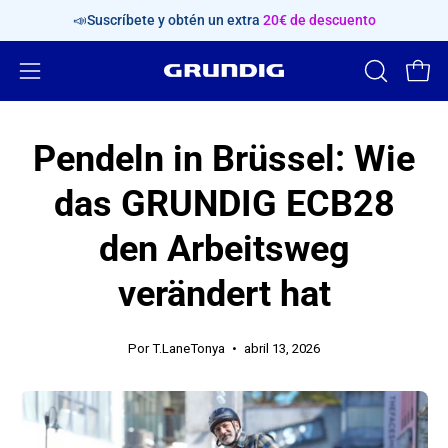
Saltar
📣Suscríbete y obtén un extra
20€ de descuento
al
contenido
Abrir
ABRIR
Carr
BARRA
menú
DE
de
Pendeln in Brüssel: Wie
BÚSQUED
navegación
das GRUNDIG ECB28
den Arbeitsweg
verändert hat
Por T.LaneTonya
abril 13, 2026