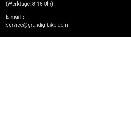
(Werktage: 8-18 Uhr)
E-mail：
Anmelden
service@grundig-bike.com
Geschäftsadresse:
Levi-Strauss-Allee 10-12,
63150 Heusenstamm
E-Bikes
Über uns
Richtlinie