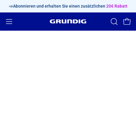
Inhalt
📣Abonnieren und erhalten Sie einen zusätzlichen
20€ Rabatt
überspringen
Navigationsmenü
SUCHLEIS
Ware
ÖFFNEN
öffnen