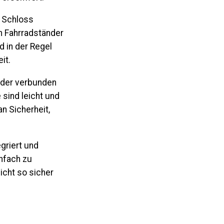
m Schloss
um Fahrradständer
 in der Regel
it.
nder verbunden
sind leicht und
an Sicherheit,
griert und
nfach zu
icht so sicher