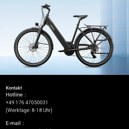
Kontakt
Tritt dem GRUNDIG Circle bei
Hotline：
Melde dich für unseren Newsletter an.
+49 176 47050031
(Werktage: 8-18 Uhr)
E-mail：
Anmelden