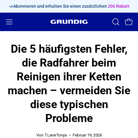
Inhalt
📣Abonnieren und erhalten Sie einen zusätzlichen
20€ Rabatt
überspringen
Navigationsmenü
SUCHLEIS
Ware
ÖFFNEN
öffnen
Die 5 häufigsten Fehler,
die Radfahrer beim
Reinigen ihrer Ketten
machen – vermeiden Sie
diese typischen
Probleme
Von T.LaneTonya
Februar 19, 2026