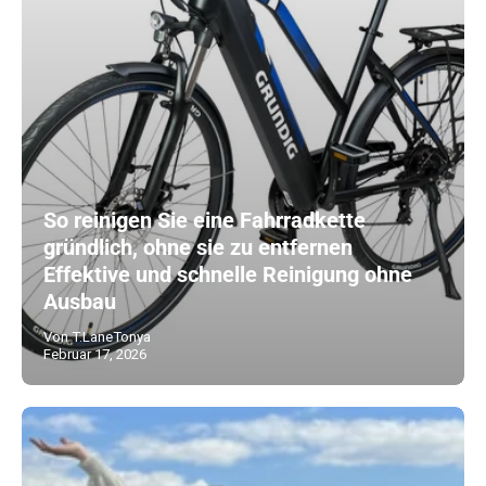
So reinigen Sie eine Fahrradkette
gründlich, ohne sie zu entfernen
Effektive und schnelle Reinigung ohne
Ausbau
Von T.LaneTonya
Februar 17, 2026