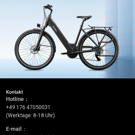
Kontakt
Tritt dem GRUNDIG Circle bei
Hotline：
Melde dich für unseren Newsletter an.
+49 176 47050031
(Werktage: 8-18 Uhr)
E-mail：
Anmelden