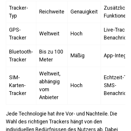
Tracker-
Zusätzliche
Reichweite
Genauigkeit
Typ
Funktionen
GPS-
Live-Trackin
Weltweit
Hoch
Tracker
Benachrich
Bluetooth-
Bis zu 100
Mäßig
App-Integra
Tracker
Meter
Weltweit,
SIM-
Echtzeit-Tra
abhängig
Karten-
Hoch
SMS-
vom
Tracker
Benachrich
Anbieter
Jede Technologie hat ihre Vor- und Nachteile. Die
Wahl des richtigen Trackers hängt von den
individuellen Bedürfnissen des Nutzers ab. Dabei