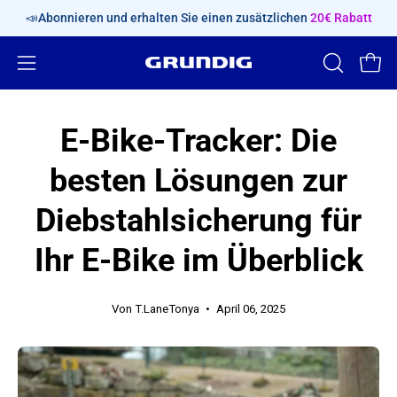
Inhalt
📣Abonnieren und erhalten Sie einen zusätzlichen
20€ Rabatt
überspringen
Navigationsmenü
SUCHLEIS
Ware
ÖFFNEN
öffnen
E-Bike-Tracker: Die
besten Lösungen zur
Diebstahlsicherung für
Ihr E-Bike im Überblick
Von T.LaneTonya
April 06, 2025