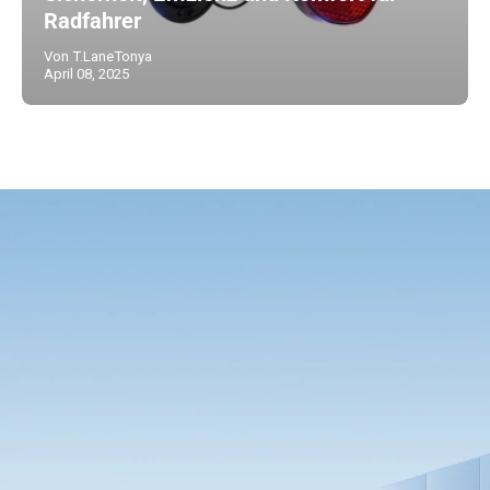
Radfahrer
Von T.LaneTonya
April 08, 2025