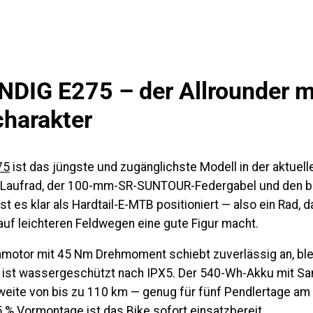
DIG E275 – der Allrounder m
harakter
75
ist das jüngste und zugänglichste Modell in der aktuell
-Laufrad, der 100-mm-SR-SUNTOUR-Federgabel und den br
 ist es klar als Hardtail-E-MTB positioniert — also ein Rad,
auf leichteren Feldwegen eine gute Figur macht.
nmotor
mit 45 Nm Drehmoment schiebt zuverlässig an, blei
d ist wassergeschützt nach IPX5. Der 540-Wh-Akku mit S
hweite von bis zu
110 km
— genug für fünf Pendlertage am
 % Vormontage ist das Bike sofort einsatzbereit.