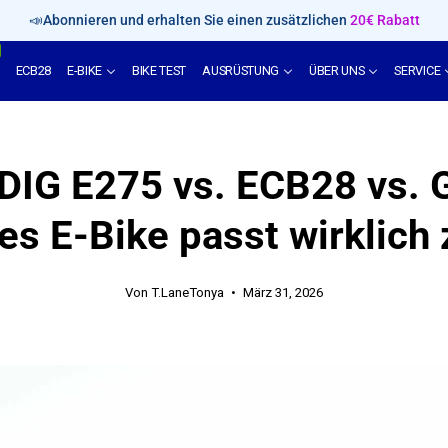
📣Abonnieren und erhalten Sie einen zusätzlichen
20€ Rabatt
ECB28
E-BIKE
BIKE TEST
AUSRÜSTUNG
ÜBER UNS
SERVICE
IG E275 vs. ECB28 vs. 
s E-Bike passt wirklich 
Von T.LaneTonya
März 31, 2026