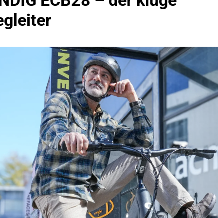
NDIG ECB28 – der kluge
gleiter