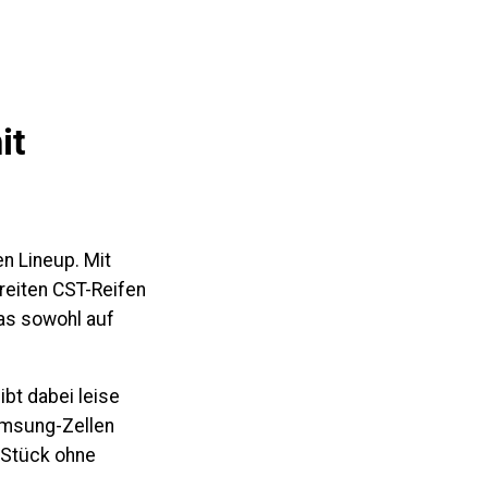
it
en Lineup. Mit
eiten CST-Reifen
 das sowohl auf
bt dabei leise
amsung-Zellen
 Stück ohne