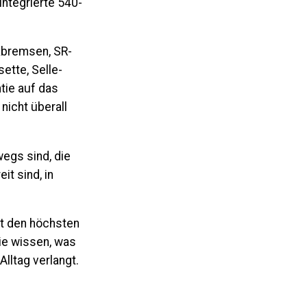
integrierte
540-
kbremsen
,
SR-
sette
, Selle-
ntie auf das
nicht überall
wegs sind, die
it sind, in
at den höchsten
die wissen, was
Alltag verlangt.