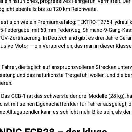
i ein natürliches, progressives Fahrgefühl vermittelt. Der 
glicht ebenfalls bis zu 120 km Reichweite.
iest sich wie ein Premiumkatalog:
TEKTRO-T275-Hydrauli
5-Federgabel
mit 63 mm Federweg,
Shimano-9-Gang-Kas
TÜV-Zertifizierung. In Deutschland gibt es drei Jahre Gara
usive Motor — ein Versprechen, das man in dieser Klasse 
 Fahrer, die täglich auf anspruchsvolleren Strecken unter
stung und das natürlichste Tretgefühl wollen, und die bere
ieren.
Das GCB-1 ist das schwerste der drei Modelle (28 kg), h
d ist mit seinen Eigenschaften klar für Fahrer ausgelegt, 
ine Alltagspendler kann es schlicht mehr Bike sein, als der 