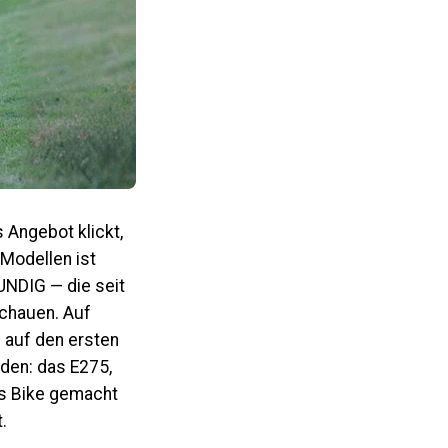
 Angebot klickt,
 Modellen ist
UNDIG — die seit
schauen. Auf
e auf den ersten
eiden: das
E275
,
es Bike gemacht
.