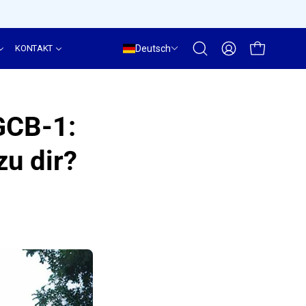
Deutsch
KONTAKT
Suchleiste
MEIN
WARENKORB
öffnen
ACCOUNT
GCB-1:
zu dir?