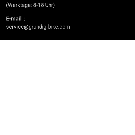
(Werktage: 8-18 Uhr)
E-mail：
Anmelden
service@grundig-bike.com
Geschäftsadresse:
Levi-Strauss-Allee 10-12,
63150 Heusenstamm
E-Bikes
Über uns
Richtlinie