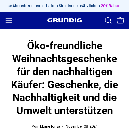
Inhalt
📣Abonnieren und erhalten Sie einen zusätzlichen
20€ Rabatt
überspringen
Navigationsmenü
SUCHLEIS
Ware
ÖFFNEN
öffnen
Öko-freundliche
Weihnachtsgeschenke
für den nachhaltigen
Käufer: Geschenke, die
Nachhaltigkeit und die
Umwelt unterstützen
Von T.LaneTonya
November 08, 2024