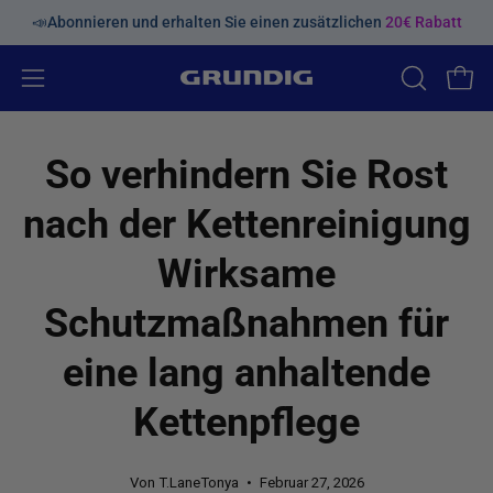
Inhalt
📣Abonnieren und erhalten Sie einen zusätzlichen
20€ Rabatt
überspringen
Navigationsmenü
SUCHLEIS
Ware
ÖFFNEN
öffnen
So verhindern Sie Rost
nach der Kettenreinigung
Wirksame
Schutzmaßnahmen für
eine lang anhaltende
Kettenpflege
Von T.LaneTonya
Februar 27, 2026