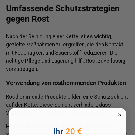
Umfassende Schutzstrategien
gegen Rost
Nach der Reinigung einer Kette ist es wichtig,
gezielte Maßnahmen zu ergreifen, die den Kontakt
mit Feuchtigkeit und Sauerstoff reduzieren. Die
richtige Pflege und Lagerung hilft, Rost zuverlässig
vorzubeugen.
Verwendung von rosthemmenden Produkten
Rosthemmende Produkte bilden eine Schutzschicht
auf der Kette. Diese Schicht verhindert, dass
Wasser und Luft Metall angreifen können.
Hierzu zählen spezielle Kettenöle, Wachse und
Ihr
20 €
Sprays. Wichtig ist, dass das Produkt für die Art der