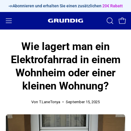
Inhalt
📣Abonnieren und erhalten Sie einen zusätzlichen
20€ Rabatt
überspringen
Navigationsmenü
SUCHLEIS
Ware
ÖFFNEN
öffnen
Wie lagert man ein
Elektrofahrrad in einem
Wohnheim oder einer
kleinen Wohnung?
Von T.LaneTonya
September 15, 2025