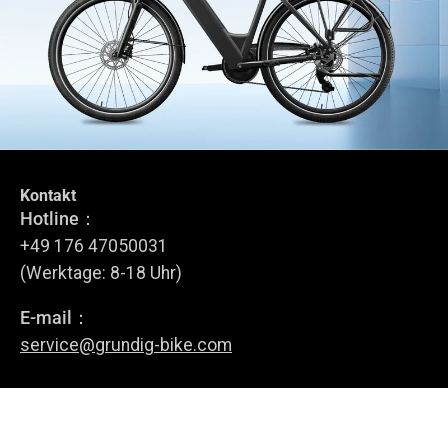
Kontakt
Tritt dem GRUNDIG Circle bei
Hotline：
Melde dich für unseren Newsletter an.
+49 176 47050031
(Werktage: 8-18 Uhr)
E-mail：
Anmelden
service@grundig-bike.com
Geschäftsadresse:
Levi-Strauss-Allee 10-12,