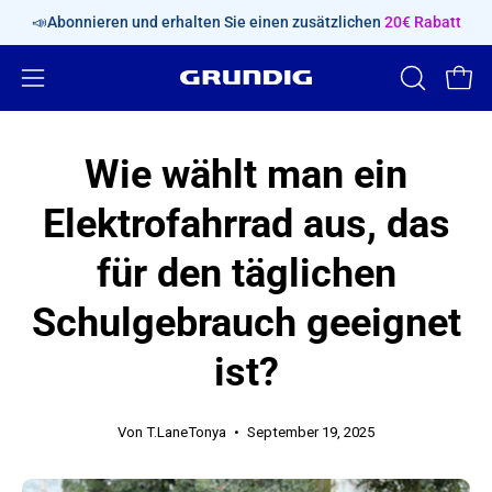
Inhalt
📣Abonnieren und erhalten Sie einen zusätzlichen
20€ Rabatt
überspringen
Navigationsmenü
SUCHLEIS
Ware
ÖFFNEN
öffnen
Wie wählt man ein
Elektrofahrrad aus, das
für den täglichen
Schulgebrauch geeignet
ist?
Von T.LaneTonya
September 19, 2025