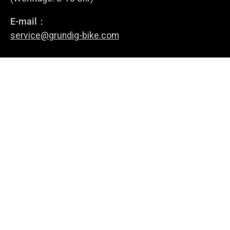
E-mail：
Anmelden
service@grundig-bike.com
Geschäftsadresse:
Levi-Strauss-Allee 10-12,
63150 Heusenstamm
E-Bikes
Über uns
Richtlinie