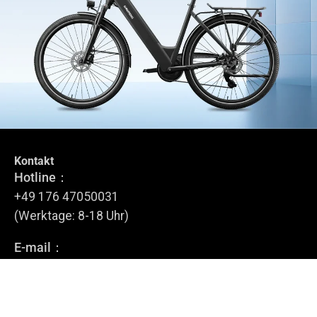
Kontakt
Tritt dem GRUNDIG Circle bei
Hotline：
Melde dich für unseren Newsletter an.
+49 176 47050031
(Werktage: 8-18 Uhr)
E-mail：
Anmelden
service@grundig-bike.com
Geschäftsadresse: