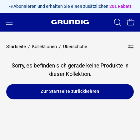
Inhalt
📣Abonnieren und erhalten Sie einen zusätzlichen
20€ Rabatt
überspringen
Navigationsmenü
SUCHLEIS
Ware
ÖFFNEN
öffnen
Startseite
/
Kollektionen
/
Überschuhe
Sorry, es befinden sich gerade keine Produkte in
dieser Kollektion.
Zur Startseite zurückkehren