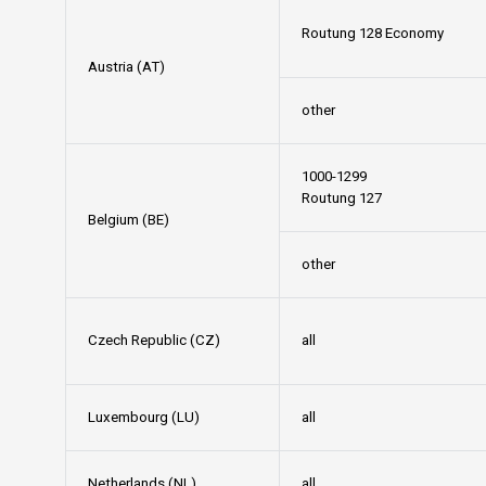
Routung 128 Economy
Austria (AT)
other
1000-1299
Routung 127
Belgium (BE)
other
Czech Republic (CZ)
all
Luxembourg (LU)
all
Netherlands (NL)
all