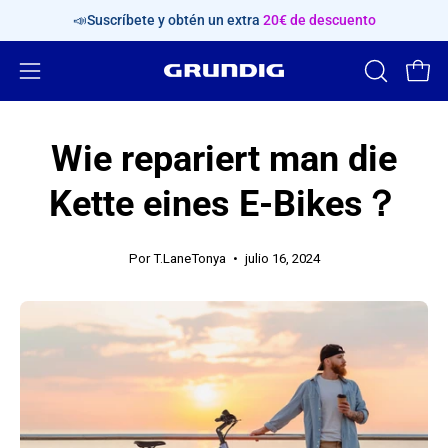
Saltar
📣Suscríbete y obtén un extra
20€ de descuento
al
contenido
Abrir
ABRIR
Carr
BARRA
menú
DE
de
Wie repariert man die
BÚSQUED
navegación
Kette eines E-Bikes？
Por T.LaneTonya
julio 16, 2024