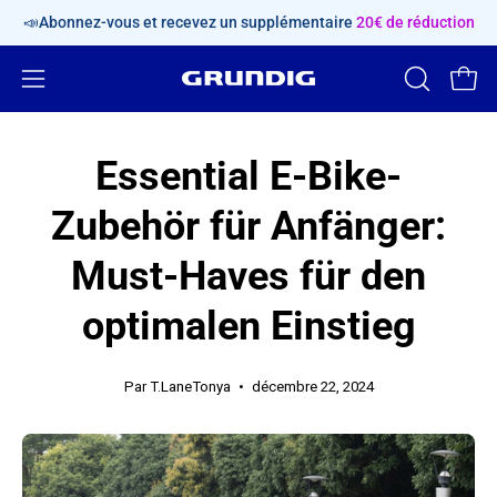
Aller
📣Abonnez-vous et recevez un supplémentaire
20€ de réduction
au
contenu
Ouvrir
OUVRIR
Ouvri
LA
le
BARRE
menu
Essential E-Bike-
DE
de
RECHERC
navigation
Zubehör für Anfänger:
Must-Haves für den
optimalen Einstieg
Par T.LaneTonya
décembre 22, 2024