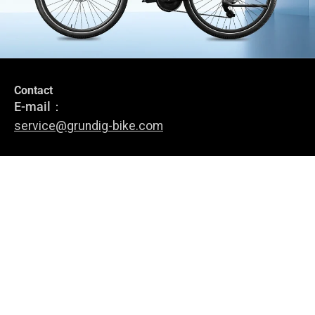
Contact
Rester en Contact
E-mail：
Abonnez-vous pour rester informé des dernières nouvelles, des
service@grundig-bike.com
offres spéciales et des conseils sur les vélos électriques.
Adresse du bureau :
Levi-Strauss-Allee 10-12,
M'inscrire
63150 Heusenstamm
vélos électriques
À propos de nous