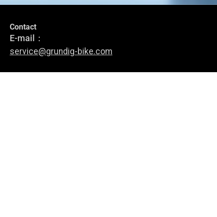
Contact
Rester en Contact
E-mail：
Abonnez-vous pour rester informé des dernières nouvelles, des
service@grundig-bike.com
offres spéciales et des conseils sur les vélos électriques.
Adresse du bureau :
Levi-Strauss-Allee 10-12,
M'inscrire
63150 Heusenstamm
vélos électriques
À propos de nous
Politique