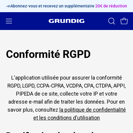
Aller
📣Abonnez-vous et recevez un supplémentaire
20€ de réduction
au
contenu
Ouvrir
OUVRIR
Ouvri
LA
le
BARRE
menu
DE
de
Conformité RGPD
RECHERC
navigation
L'application utilisée pour assurer la conformité
RGPD, LGPD, CCPA-CPRA, VCDPA, CPA, CTDPA, APPI,
PIPEDA de ce site, collecte votre IP et votre
adresse e-mail afin de traiter les données. Pour en
savoir plus, consultez
la politique de confidentialité
et les conditions d'utilisation