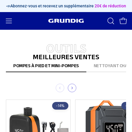
Aller
📣Abonnez-vous et recevez un supplémentaire
20€ de réduction
au
contenu
Ouvrir
OUVRIR
Ouvri
LA
le
BARRE
menu
OUTILS
DE
de
MEILLEURES VENTES
RECHERC
navigation
POMPES À PIED ET MINI-POMPES
NETTOYANT CHAÎN
-14%
-14