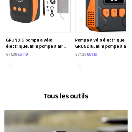
GRUNDIG pompe à vélo
Pompe à vélo électrique
électrique, mini pompe à air
GRUNDIG, mini pompe à air
portable
portable P002
€61,19
€61,19
€71,39
€71,39
Tous les outils