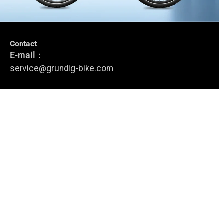
Contact
Rester en Contact
E-mail：
Abonnez-vous pour rester informé des dernières nouvelles, des
service@grundig-bike.com
offres spéciales et des conseils sur les vélos électriques.
Adresse du bureau :
Levi-Strauss-Allee 10-12,
M'inscrire
63150 Heusenstamm
vélos électriques
À propos de nous
Politique