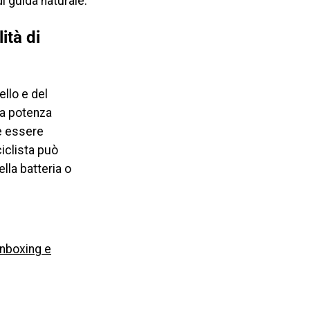
i guida naturale.
ità di
llo e del
una potenza
e essere
ciclista può
lla batteria o
unboxing e