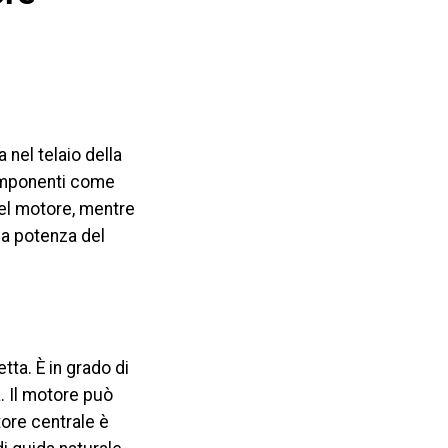
 nel telaio della
 componenti come
 del motore, mentre
la potenza del
tta. È in grado di
a. Il motore può
tore centrale è