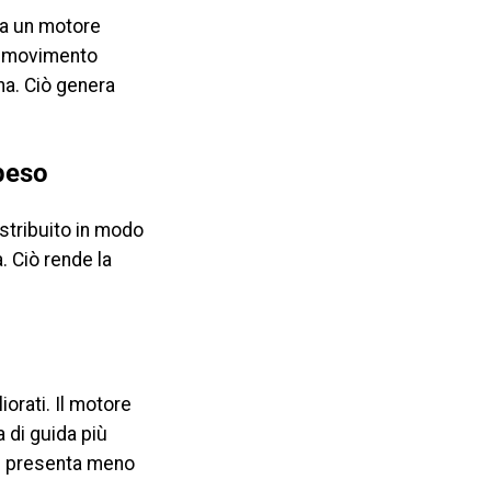
 a un motore
al movimento
na. Ciò genera
.
 peso
istribuito in modo
. Ciò rende la
orati. Il motore
 di guida più
a e presenta meno