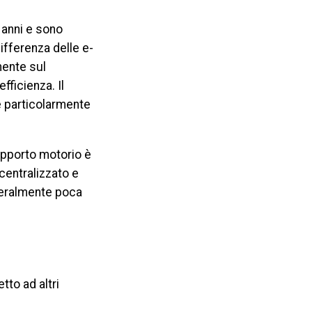
 anni e sono
differenza delle e-
mente sul
ficienza. Il
è particolarmente
supporto motorio è
 centralizzato e
eneralmente poca
tto ad altri