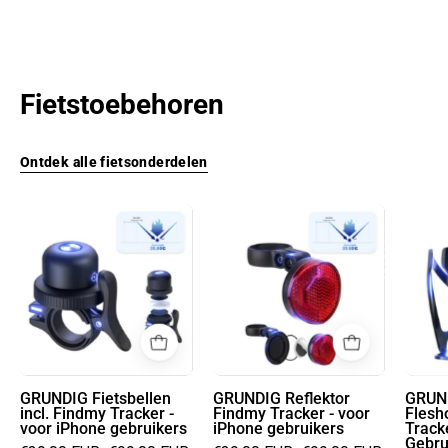
Fietstoebehoren
Ontdek alle fietsonderdelen
GRUNDIG
GRUNDIG
Fietsbellen
Reflektor
incl.
Findmy
Findmy
Tracker
Tracker
-
-
voor
voor
iPhone
iPhone
gebruikers
GRUNDIG Fietsbellen
GRUNDIG Reflektor
GRUND
incl. Findmy Tracker -
Findmy Tracker - voor
Flesh
gebruikers
voor iPhone gebruikers
iPhone gebruikers
Track
Gebru