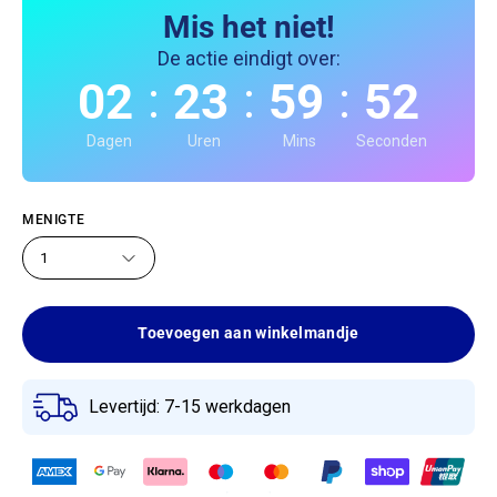
Mis het niet!
De actie eindigt over:
:
:
:
02
23
59
51
Dagen
Uren
Mins
Seconden
MENIGTE
1
Toevoegen aan winkelmandje
Levertijd: 7-15 werkdagen