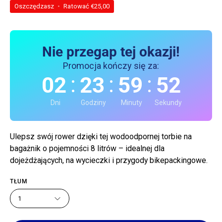
Oszczędzasz
•
Ratować
€25,00
Nie przegap tej okazji!
Promocja kończy się za:
:
:
:
02
23
59
52
Dni
Godziny
Minuty
Sekundy
Ulepsz swój rower dzięki tej wodoodpornej torbie na
bagażnik o pojemności 8 litrów – idealnej dla
dojeżdżających, na wycieczki i przygody bikepackingowe.
TŁUM
1