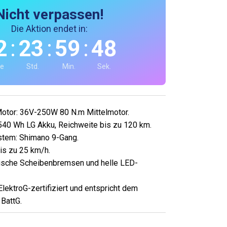
Nicht verpassen!
Die Aktion endet in:
:
:
:
2
23
59
45
e
Std.
Min.
Sek.
Motor: 36V-250W 80 N.m Mittelmotor.
540 Wh LG Akku, Reichweite bis zu 120 km.
stem: Shimano 9-Gang.
is zu 25 km/h.
lische Scheibenbremsen und helle LED-
lektroG-zertifiziert und entspricht dem
BattG.