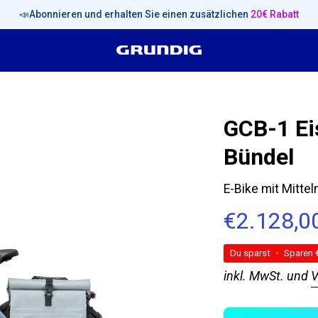
📣Abonnieren und erhalten Sie einen zusätzlichen
20€ Rabatt
GCB-1 Ei
Bild-
Lightbox
Bündel
öffnen
E-Bike mit Mitt
€2.128,0
Du sparst
•
Sparen
inkl. MwSt. und
V