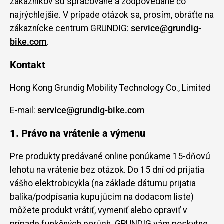
zákazníkov sú spracované a zodpovedané čo
najrýchlejšie. V prípade otázok sa, prosím, obráťte na
zákaznícke centrum GRUNDIG:
service@grundig-
bike.com
.
Kontakt
Hong Kong Grundig Mobility Technology Co., Limited
E-mail:
service@grundig-bike.com
1. Právo na vrátenie a výmenu
Pre produkty predávané online ponúkame 15-dňovú
lehotu na vrátenie bez otázok. Do 15 dní od prijatia
vášho elektrobicykla (na základe dátumu prijatia
balíka/podpísania kupujúcim na dodacom liste)
môžete produkt vrátiť, vymeniť alebo opraviť v
prípade funkčných porúch. GRUNDIG vám poskytne