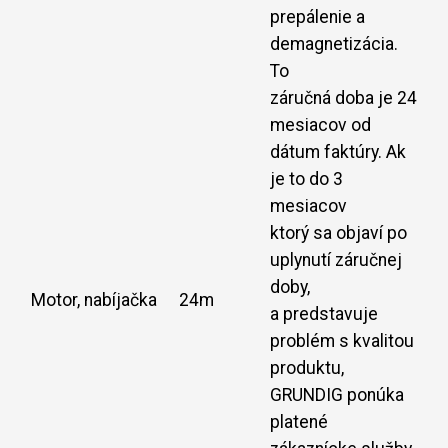
prepálenie a
demagnetizácia.
To
záručná doba je 24
mesiacov od
dátum faktúry. Ak
je to do 3
mesiacov
ktorý sa objaví po
uplynutí záručnej
doby,
Motor, nabíjačka
24m
a predstavuje
problém s kvalitou
produktu,
GRUNDIG ponúka
platené