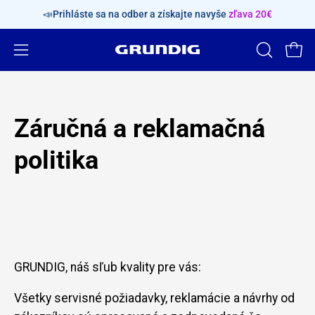
Preskočiť
📣Prihláste sa na odber a získajte navyše
zľava 20€
obsah
Otvorte
OTVORTE
Otvo
VYHĽADÁV
navigačnú
PANEL
ponuku
Záručná a reklamačná
politika
GRUNDIG, náš sľub kvality pre vás:
Všetky servisné požiadavky, reklamácie a návrhy od