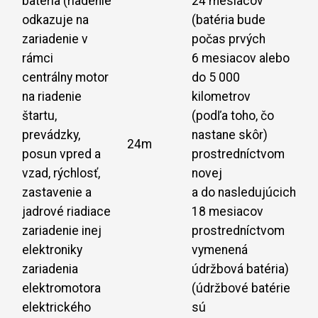
batéria (riadenie
24 mesiacov
odkazuje na
(batéria bude
zariadenie v
počas prvých
rámci
6 mesiacov alebo
centrálny motor
do 5 000
na riadenie
kilometrov
štartu,
(podľa toho, čo
prevádzky,
nastane skôr)
24m
posun vpred a
prostredníctvom
vzad, rýchlosť,
novej
zastavenie a
a do nasledujúcich
jadrové riadiace
18 mesiacov
zariadenie inej
prostredníctvom
elektroniky
vymenená
zariadenia
údržbová batéria)
elektromotora
(údržbové batérie
elektrického
sú