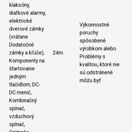
klaksóny,
diaľkové alarmy,
elektrické
Výkonnostné
dverové zámky
poruchy
(vrátane
spôsobené
Dodatočné
výrobkom alebo
zámky a kľúče),
24m
Problémy s
Komponenty na
kvalitou, ktoré nie
štartovanie
sú odstránené
jedným
môžu byť
tlačidlom, DC-
DC menič,
Kombinačný
spínač,
vzduchový
spínač,