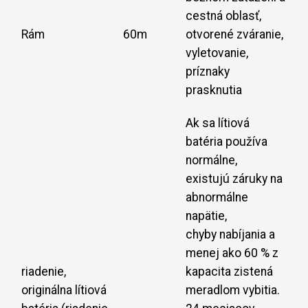
cestná oblasť,
Rám
60m
otvorené zváranie,
vyletovanie,
príznaky
prasknutia
Ak sa lítiová
batéria používa
normálne,
existujú záruky na
abnormálne
napätie,
chyby nabíjania a
menej ako 60 % z
riadenie,
kapacita zistená
originálna lítiová
meradlom vybitia.