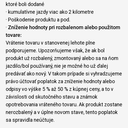
ktoré boli dodané
· kumulatívne jazdy viac ako 2 kilometre
· Poškodenie produktu a pod.
·
Zníženie hodnoty pri rozbalenom alebo použitom
tovare:
Vrátenie tovaru v stanovenej lehote plne
podporujeme. Upozorňujeme však, že ak bol
produkt už rozbalený, zmontovaný alebo sa na ňom
jazdilo/bol používaný, nie je možné ho už ďalej
predávať ako nový. V takom prípade si vyhradzujeme
právo účtovať poplatok za zníženie hodnoty alebo
odpisy vo výške 5 % až 50 % z kúpnej ceny, a to v
závislosti od skutočného stavu a známok
opotrebovania vráteného tovaru. Ak produkt zostane
nerozbalený a v úplne novom stave, tento poplatok
sa spravidla neúčtuje.