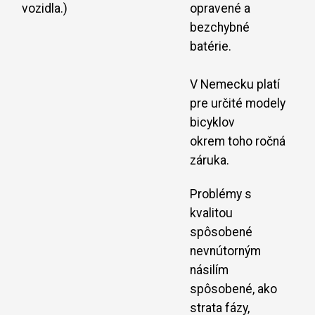
vozidla.)
opravené a
bezchybné
batérie.
V Nemecku platí
pre určité modely
bicyklov
okrem toho ročná
záruka.
Problémy s
kvalitou
spôsobené
nevnútorným
násilím
spôsobené, ako
strata fázy,