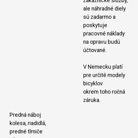
zákaznícke služby,
ale náhradné diely
sú zadarmo a
poskytuje
pracovné náklady
na opravu budú
účtované.
V Nemecku platí
pre určité modely
bicyklov
okrem toho ročná
záruka.
Predná náboj
kolesa, riadidlá,
predné tlmiče