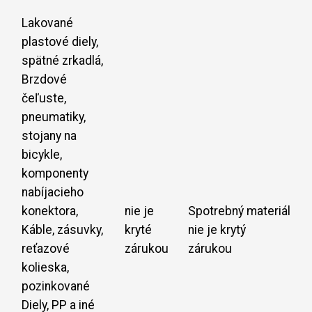
Lakované
plastové diely,
spätné zrkadlá,
Brzdové
čeľuste,
pneumatiky,
stojany na
bicykle,
komponenty
nabíjacieho
konektora,
nie je
Spotrebný materiál
Káble, zásuvky,
kryté
nie je krytý
reťazové
zárukou
zárukou
kolieska,
pozinkované
Diely, PP a iné