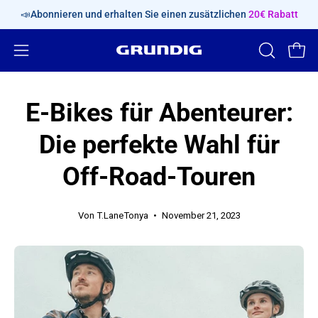
Inhalt
📣Abonnieren und erhalten Sie einen zusätzlichen
20€ Rabatt
überspringen
Navigationsmenü
SUCHLEIS
Ware
ÖFFNEN
öffnen
E-Bikes für Abenteurer:
Die perfekte Wahl für
Off-Road-Touren
Von T.LaneTonya
November 21, 2023