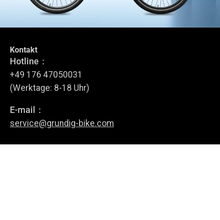
Kontakt
Tritt dem GRUNDIG Circle bei
Hotline：
Melde dich für unseren Newsletter an.
+49 176 47050031
(Werktage: 8-18 Uhr)
E-mail：
Anmelden
service@grundig-bike.com
Geschäftsadresse:
Levi-Strauss-Allee 10-12,
63150 Heusenstamm
E-Bikes