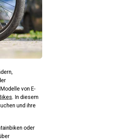
ädern,
der
 Modelle von E-
Bikes
. In diesem
suchen und ihre
ntainbiken oder
über