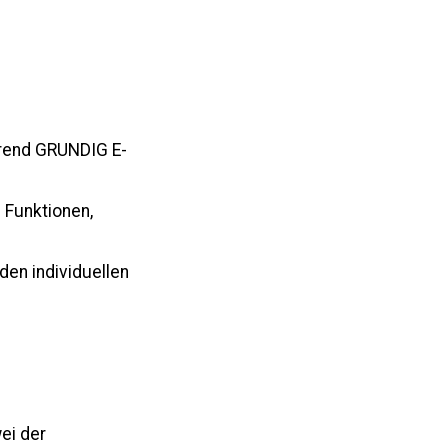
hrend G
RUNDIG
E-
e Funktionen,
den individuellen
ei der