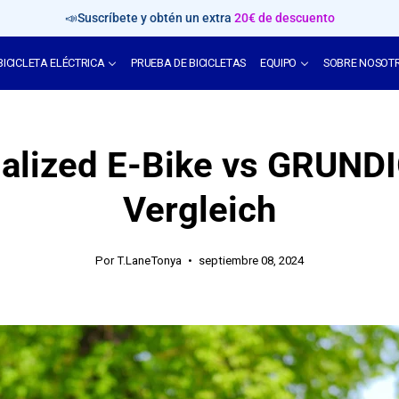
📣Suscríbete y obtén un extra
20€ de descuento
BICICLETA ELÉCTRICA
PRUEBA DE BICICLETAS
EQUIPO
SOBRE NOSOT
alized E-Bike vs GRUNDI
Vergleich
Por T.LaneTonya
septiembre 08, 2024