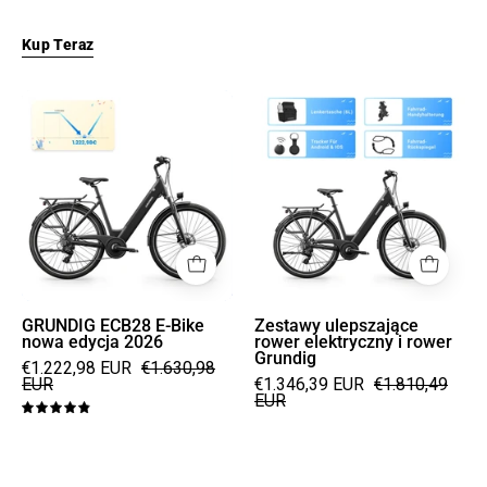
Kup Teraz
GRUNDIG
Zestawy
ECB28
ulepszające
E-
rower
Bike
elektryczny
nowa
i
edycja
rower
2026
Grundig
GRUNDIG ECB28 E-Bike
Zestawy ulepszające
nowa edycja 2026
rower elektryczny i rower
Grundig
€1.222,98 EUR
€1.630,98
EUR
€1.346,39 EUR
€1.810,49
EUR
4.9