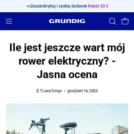
Pomiń
📣Zasubskrybuj i zyskaj dodatek
Rabat 20 €
treść
Otwórz
OTWÓRZ
Otwó
PASEK
menu
WYSZUKI
nawigacyjne
Ile jest jeszcze wart mój
rower elektryczny? -
Jasna ocena
Z T.LaneTonya
grudzień 16, 2023