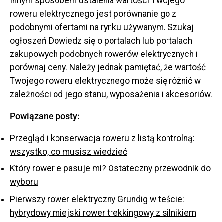
Innym sposobem ustalenia wartości Twojego
roweru elektrycznego jest porównanie go z
podobnymi ofertami na rynku używanym. Szukaj
ogłoszeń Dowiedz się o portalach lub portalach
zakupowych podobnych rowerów elektrycznych i
porównaj ceny. Należy jednak pamiętać, że wartość
Twojego roweru elektrycznego może się różnić w
zależności od jego stanu, wyposażenia i akcesoriów.
Powiązane posty:
Przegląd i konserwacja roweru z listą kontrolną:
wszystko, co musisz wiedzieć
Który rower e pasuje mi? Ostateczny przewodnik do
wyboru
Pierwszy rower elektryczny Grundig w teście:
hybrydowy miejski rower trekkingowy z silnikiem