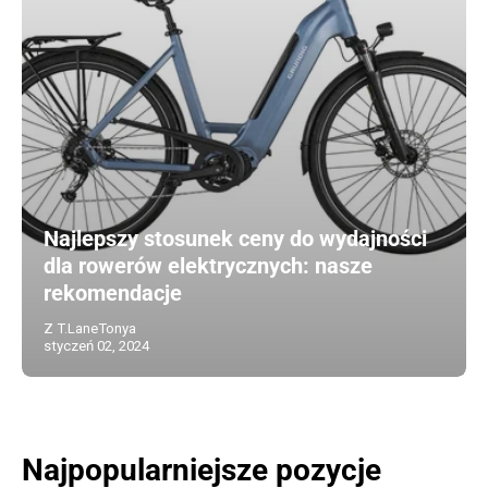
Najlepszy stosunek ceny do wydajności
dla rowerów elektrycznych: nasze
rekomendacje
Z T.LaneTonya
styczeń 02, 2024
Najpopularniejsze pozycje