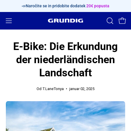
Preskoči
📣Naročite se in pridobite dodatek
20€ popusta
vsebino
Odpri
ODPRI
Odpr
ISKALNO
navigacijski
VRSTICO
meni
E-Bike: Die Erkundung
der niederländischen
Landschaft
Od T.LaneTonya
januar 02, 2025