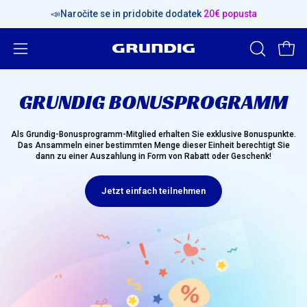
Preskoči
📣Naročite se in pridobite dodatek
20€ popusta
vsebino
Odpri
ODPRI
Odpr
ISKALNO
navigacijski
VRSTICO
meni
GRUNDIG BONUSPROGRAMM
Als Grundig-Bonusprogramm-Mitglied erhalten Sie exklusive Bonuspunkte.
Das Ansammeln einer bestimmten Menge dieser Einheit berechtigt Sie
dann zu einer Auszahlung in Form von Rabatt oder Geschenk!
Jetzt einfach teil­nehmen