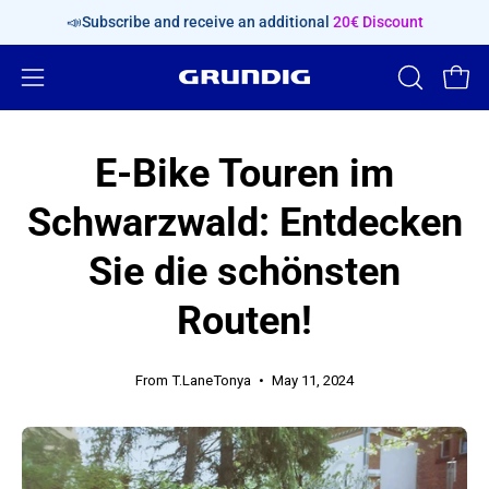
Skip
📣Subscribe and receive an additional
20€ Discount
content
Open
OPEN
Open
SEARCH
navigation
BAR
menu
E-Bike Touren im
Schwarzwald: Entdecken
Sie die schönsten
Routen!
From T.LaneTonya
May 11, 2024