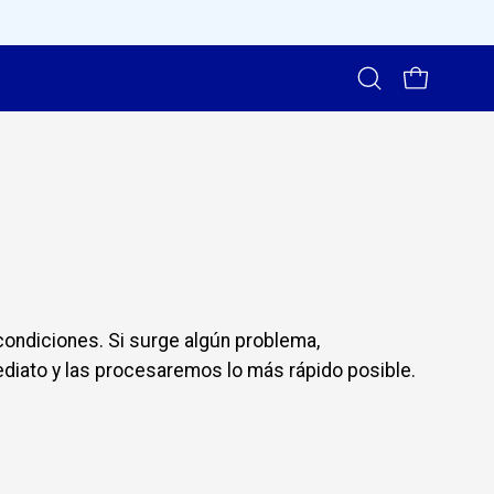
Abrir
CARRO ABIE
barra
de
búsqueda
ndiciones. Si surge algún problema,
iato y las procesaremos lo más rápido posible.