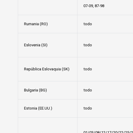
07-09, 87-98
Rumania (RO)
todo
Eslovenia (SI)
todo
República Eslovaquia (SK)
todo
Bulgaria (BG)
todo
Estonia (EE.UU.)
todo
01/03/08/12/17/20/22/25/2