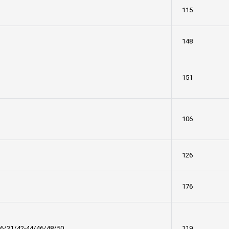
115
148
151
106
126
176
6/31/42-44/46/48/50
119