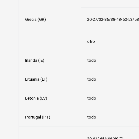
Grecia (GR)
20-27/32-36/38-48/50-53/58
otro
Irlanda (IE)
todo
Lituania (LT)
todo
Letonia (LV)
todo
Portugal (PT)
todo
20-61/ 65//66/69-71