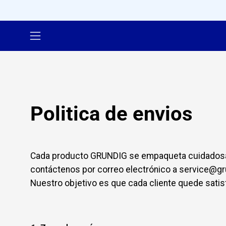
Saltar
al
contenido
Abrir
menú
de
navegación
Politica de envios
Cada producto GRUNDIG se empaqueta cuidadosame
contáctenos por correo electrónico a service@gr
Nuestro objetivo es que cada cliente quede satis