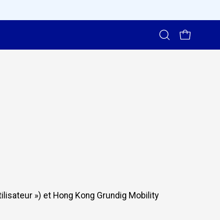
Ouvrir
OUVRIR LE 
la
barre
de
recherche
tilisateur ») et Hong Kong Grundig Mobility