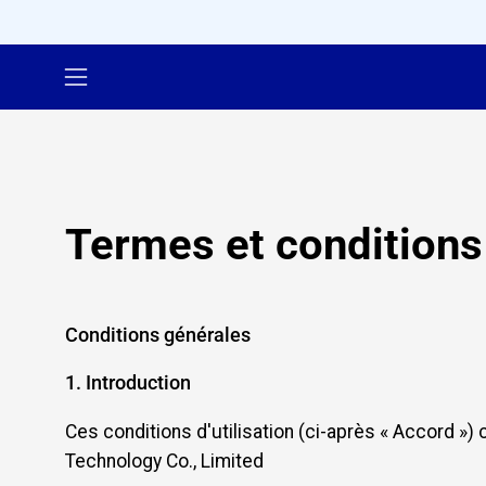
Aller
au
contenu
Ouvrir
le
menu
de
navigation
Termes et conditions
Conditions générales
1. Introduction
Ces conditions d'utilisation (ci-après « Accord »)
Technology Co., Limited