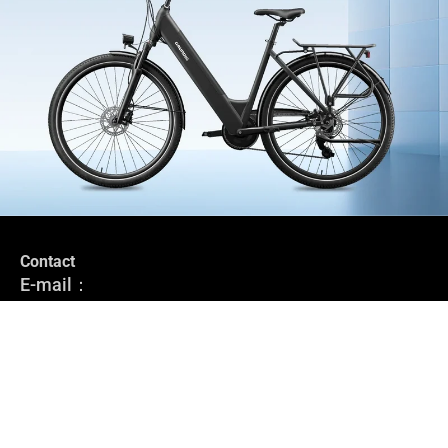
Contact
Rester en Contact
E-mail：
Abonnez-vous pour rester informé des dernières nouvelles, des
service@grundig-bike.com
offres spéciales et des conseils sur les vélos électriques.
Adresse du bureau :
Levi-Strauss-Allee 10-12,
M'inscrire
63150 Heusenstamm