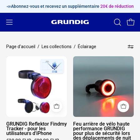
Aller
📣Abonnez-vous et recevez un supplémentaire
20€ de réduction
au
contenu
Ouvrir
OUVRIR
Ouvri
LA
le
BARRE
menu
Page d'accueil
/
Les collections
/
Éclairage
DE
de
RECHERC
navigation
GRUNDIG
Feu
Reflektor
arrière
Findmy
de
Tracker
vélo
-
haute
pour
performance
les
GRUNDIG
utilisateurs
pour
d'iPhone
plus
GRUNDIG Reflektor Findmy
Feu arrière de vélo haute
Tracker - pour les
performance GRUNDIG
de
utilisateurs d'iPhone
pour plus de sécurité lors
des déplacements de nuit
sécurité