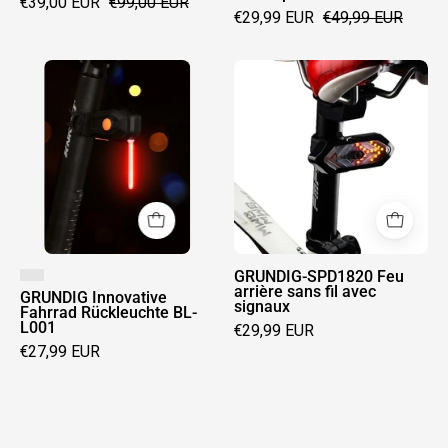
€39,00 EUR
€99,00 EUR
€29,99 EUR
€49,99 EUR
lors
des
déplacements
GRUNDIG
GRUNDIG-
de
Innovative
SPD1820
nuit
Fahrrad
Feu
Rückleuchte
arrière
BL-
sans
L001
fil
avec
signaux
GRUNDIG-SPD1820 Feu
arrière sans fil avec
GRUNDIG Innovative
signaux
Fahrrad Rückleuchte BL-
L001
€29,99 EUR
€27,99 EUR