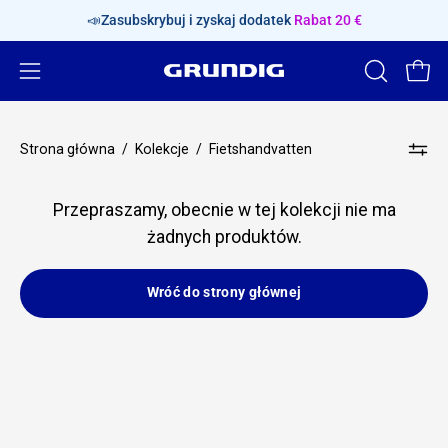
Pomiń
📣Zasubskrybuj i zyskaj dodatek
Rabat 20 €
treść
Otwórz
OTWÓRZ
Otwó
PASEK
menu
WYSZUKI
nawigacyjne
Strona główna
/
Kolekcje
/
Fietshandvatten
Przepraszamy, obecnie w tej kolekcji nie ma
żadnych produktów.
Wróć do strony głównej