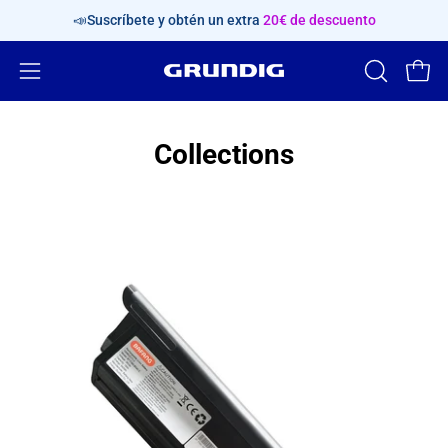
Saltar
📣Suscríbete y obtén un extra
20€ de descuento
al
contenido
Abrir
ABRIR
Carr
BARRA
menú
DE
de
Collections
BÚSQUED
navegación